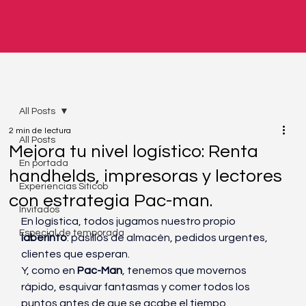
All Posts
2 min de lectura
All Posts
Mejora tu nivel logístico: Renta
En portada
handhelds, impresoras y lectores
Experiencias Siticob
con estrategia Pac-man.
Invitados
En logística, todos jugamos nuestro propio 
Especial de temporada
laberinto
: pasillos de almacén, pedidos urgentes, 
clientes que esperan.
Y, como en 
Pac-Man
, tenemos que movernos 
rápido, esquivar fantasmas y comer todos los 
puntos antes de que se acabe el tiempo.